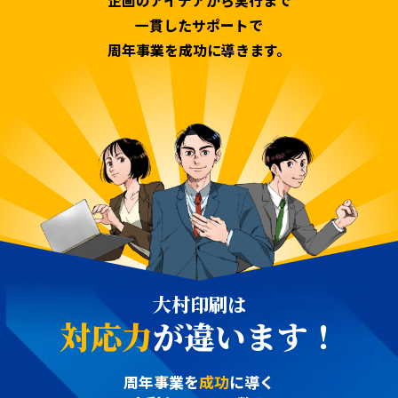
企画のアイデアから実行まで
一貫したサポートで
周年事業を成功に導きます。
大村印刷は
対応力
が違います！
周年事業を
成功
に導く