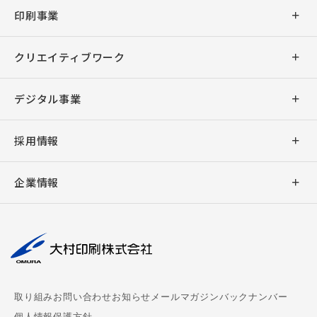
印刷事業
商業印刷
クリエイティブワーク
出版印刷
デザイン
デジタル事業
事務印刷
企画・ライティング
アプリ開発
採用情報
加工
デジタル販促支援
ウェブシステム開発
新卒採用
バリアブル印刷
企業情報
キャラクター販促
ウェブサイト制作
キャリア採用
デジタル印刷
社長挨拶
撮影・編集
デジタルサイネージ
大村印刷の働き方
AUGGLE
会社概要
組版
デジタル教科書制作
パートナー募集
ペーパークラフト
理念
周年事業支援
chuboz
取り組み
お問い合わせ
お知らせ
メールマガジンバックナンバー
マスクケース
事業拠点
ビジネス漫画制作
個人情報保護方針