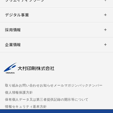
出版印刷
デザイン
デジタル事業
事務印刷
企画・ライティング
アプリ開発
採用情報
加工
デジタル販促支援
ウェブシステム開発
新卒採用
バリアブル印刷
企業情報
キャラクター販促
ウェブサイト制作
キャリア採用
デジタル印刷
社長挨拶
撮影・編集
デジタルサイネージ
大村印刷の働き方
AUGGLE
会社概要
組版
デジタル教科書制作
パートナー募集
ペーパークラフト
理念
周年事業支援
chuboz
取り組み
お問い合わせ
お知らせ
メールマガジンバックナンバー
マスクケース
事業拠点
ビジネス漫画制作
個人情報保護方針
CoMenu
保有個人データ又は第三者提供記録の開示等について
御朱印帳
サステナビリティ
情報セキュリティ基本方針
MEDPORTAL
ダンボールウォール