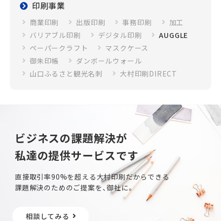
印刷事業
商業印刷
出版印刷
事務印刷
加工
バリアブル印刷
デジタル印刷
AUGGLE
ペーパークラフト
マスクケース
御朱印帳
ダンボールウォール
山口ふるさと観光名刺
大村印刷DIRECT
ビジネスの課題解決が
私達の提供サービスです
直接取引率90%を超える大村印刷だからできる
課題解決のためのご提案を、御社に。
相談してみる