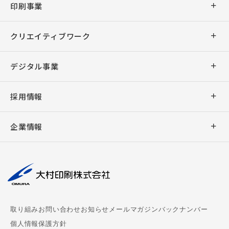
印刷事業
商業印刷
クリエイティブワーク
出版印刷
デザイン
デジタル事業
事務印刷
企画・ライティング
アプリ開発
採用情報
加工
デジタル販促支援
ウェブシステム開発
新卒採用
バリアブル印刷
企業情報
キャラクター販促
ウェブサイト制作
キャリア採用
デジタル印刷
社長挨拶
撮影・編集
デジタルサイネージ
大村印刷の働き方
AUGGLE
会社概要
組版
デジタル教科書制作
パートナー募集
ペーパークラフト
理念
周年事業支援
chuboz
取り組み
お問い合わせ
お知らせ
メールマガジンバックナンバー
マスクケース
事業拠点
ビジネス漫画制作
個人情報保護方針