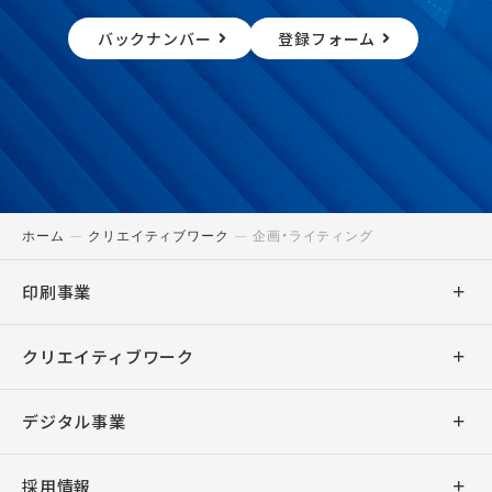
バックナンバー
登録フォーム
ホーム
クリエイティブワーク
企画・ライティング
印刷事業
商業印刷
クリエイティブワーク
出版印刷
デザイン
デジタル事業
事務印刷
企画・ライティング
アプリ開発
採用情報