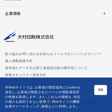
加工
デジタル販促支援
ウェブシステム開発
新卒採用
バリアブル印刷
企業情報
キャラクター販促
ウェブサイト制作
キャリア採用
デジタル印刷
社長挨拶
撮影・編集
デジタルサイネージ
大村印刷の働き方
AUGGLE
会社概要
組版
デジタル教科書制作
パートナー募集
ペーパークラフト
理念
周年事業支援
chuboz
取り組み
お問い合わせ
お知らせ
メールマガジンバックナンバー
マスクケース
事業拠点
ビジネス漫画制作
個人情報保護方針
CoMenu
保有個人データ又は第三者提供記録の開示等について
御朱印帳
サステナビリティ
情報セキュリティ基本方針
MEDPORTAL
ダンボールウォール
沿革
本Webサイトでは、お客様の閲覧端末にCookieを
©2026 Omura Printing Co., Ltd.
OK
山口ふるさと観光名刺
保存し、お客様が閲覧されたページや閲覧環境等
の情報を取得します。また、これらの情報を、特定
の個人を識別できない状態で、Webサイトの機能
大村印刷DIRECT
改善やマーケティング、調査などに利用します。