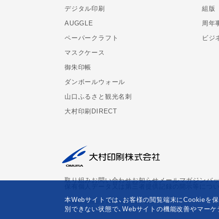
デジタル印刷
組版
AUGGLE
周年
ペーパークラフト
ビジ
マスクケース
御朱印帳
ダンボールウォール
山口ふるさと観光名刺
大村印刷DIRECT
取り組み
お問い合わせ
お知らせ
メールマガジンバ
保有個人データ又は第三者提供記録の開示等につ
本Webサイトでは、お客様の閲覧端末にCooki
©2026 Omura Printing Co., Ltd.
別できない状態で、Webサイトの機能改善やマーケ