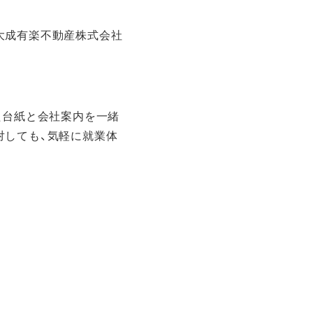
デジタルサイネ
デジタル教科書
ージ
制作
大成有楽不動産株式会社
。
れた台紙と会社案内を一緒
対しても、気軽に就業体