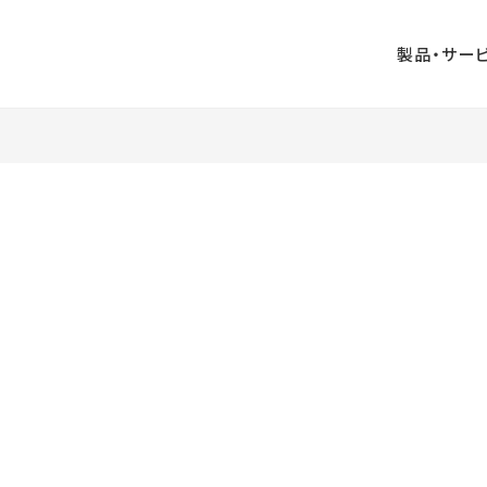
製品・サー
業印刷
出版印刷
事務印刷
ペーパークラフ
ジタル印刷
AUGGLE
ト
ンボールウォ
山口ふるさと観
大村印刷
ル
光名刺
DIRECT
企画・ライティ
デジタル販促支
ザイン
ング
援
ビジネス漫画制
版
周年事業支援
作