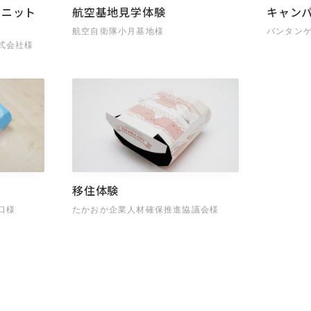
ユニット
航空基地見学体験
キャン
航空自衛隊小月基地様
バンタン
式会社様
移住体験
川口様
たかおか企業人材確保推進協議会様