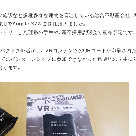
ウェブシステム
ウェブサイト制
プリ開発
開発
作
ツ施設など多種多様な建物を管理している総合不動産会社、
huboz
CoMenu
MEDPORTAL
採用でAuggle S2をご採用頂きました。
ントリーした理系の学生や、新卒採用説明会で配布予定です
2のコンパクトさを活かし、 VRコンテンツのQRコードが印刷さ
京でのインターンシップに参加できなかった遠隔地の学生に
おります。