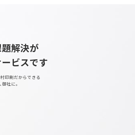
課題解決が
サービスです
大村印刷だからできる
、御社に。