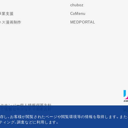
chuboz
事業支援
CoMenu
ネス漫画制作
MEDPORTAL
ックナンバー
個人情報保護方針
いて
情報セキュリティ基本方針
eを保存し、お客様が閲覧されたページや閲覧環境等の情報を取得します。ま
ティング、調査などに利用します。