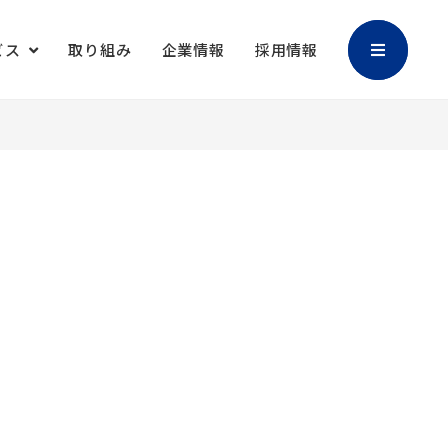
ビス
取り組み
企業情報
採用情報
加工
バリアブル印刷
マスクケース
御朱印帳
キャラクター販
撮影・編集
促