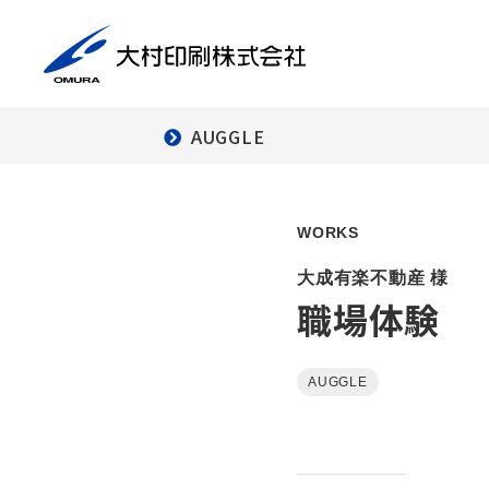
AUGGLE
商
印刷事業
デ
WORKS
ダ
大成有楽不動産 様
ー
職場体験
デ
クリエイティブ
ワーク
AUGGLE
組