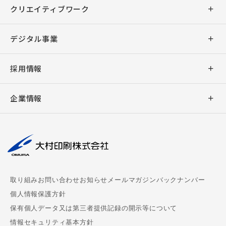
商業印刷
クリエイティブワーク
出版印刷
デザイン
デジタル事業
事務印刷
企画・ライティング
アプリ開発
採用情報
加工
デジタル販促支援
ウェブシステム開発
新卒採用
バリアブル印刷
企業情報
キャラクター販促
ウェブサイト制作
キャリア採用
デジタル印刷
社長挨拶
撮影・編集
デジタルサイネージ
大村印刷の働き方
AUGGLE
会社概要
組版
デジタル教科書制作
パートナー募集
ペーパークラフト
理念
周年事業支援
chuboz
取り組み
お問い合わせ
お知らせ
メールマガジンバックナンバー
マスクケース
事業拠点
ビジネス漫画制作
個人情報保護方針
CoMenu
保有個人データ又は第三者提供記録の開示等について
御朱印帳
サステナビリティ
情報セキュリティ基本方針
MEDPORTAL