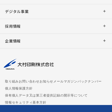
出版印刷
デザイン
デジタル事業
事務印刷
企画・ライティング
アプリ開発
採用情報
加工
デジタル販促支援
ウェブシステム開発
新卒採用
バリアブル印刷
企業情報
キャラクター販促
ウェブサイト制作
キャリア採用
デジタル印刷
社長挨拶
撮影・編集
デジタルサイネージ
大村印刷の働き方
AUGGLE
会社概要
組版
デジタル教科書制作
パートナー募集
ペーパークラフト
理念
周年事業支援
chuboz
取り組み
お問い合わせ
お知らせ
メールマガジンバックナンバー
マスクケース
事業拠点
ビジネス漫画制作
個人情報保護方針
CoMenu
保有個人データ又は第三者提供記録の開示等について
御朱印帳
サステナビリティ
情報セキュリティ基本方針
MEDPORTAL
ダンボールウォール
沿革