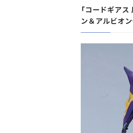
ア
デジタル事業
「コードギアス
ン＆アルビオン
c