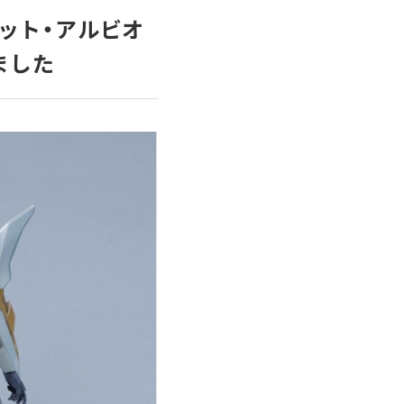
デジタルサイネ
デジタル教科書
ージ
制作
ット・アルビオ
ました