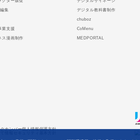
ラクター販促
デジタルサイネージ
・編集
デジタル教科書制作
chuboz
事業支援
CoMenu
ネス漫画制作
MEDPORTAL
ックナンバー
個人情報保護方針
いて
情報セキュリティ基本方針