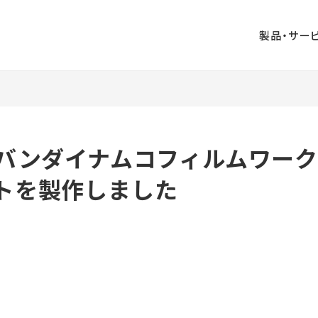
製品・サー
業印刷
出版印刷
事務印刷
ペーパークラフ
ジタル印刷
AUGGLE
】バンダイナムコフィルムワー
ト
ンボールウォ
山口ふるさと観
大村印刷
トを製作しました
ル
光名刺
DIRECT
企画・ライティ
デジタル販促支
ザイン
ング
援
ビジネス漫画制
版
周年事業支援
作