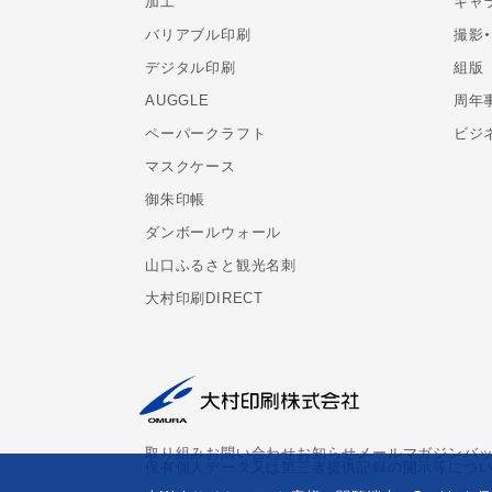
加工
キャ
バリアブル印刷
撮影
デジタル印刷
組版
AUGGLE
周年
ペーパークラフト
ビジ
マスクケース
御朱印帳
ダンボールウォール
山口ふるさと観光名刺
大村印刷DIRECT
取り組み
お問い合わせ
お知らせ
メールマガジンバ
保有個人データ又は第三者提供記録の開示等につ