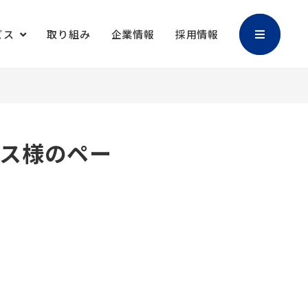
ビス
取り組み
企業情報
採用情報
加工
バリアブル印刷
マスクケース
御朱印帳
クス様のペー
キャラクター販
撮影・編集
促