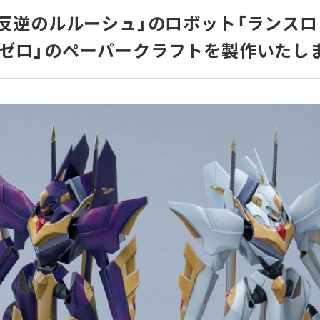
ウェブシステム
ウェブサイト制
プリ開発
開発
作
 反逆のルルーシュ」のロボット「ランスロ
ゼロ」のペーパークラフトを製作いたし
huboz
CoMenu
MEDPORTAL