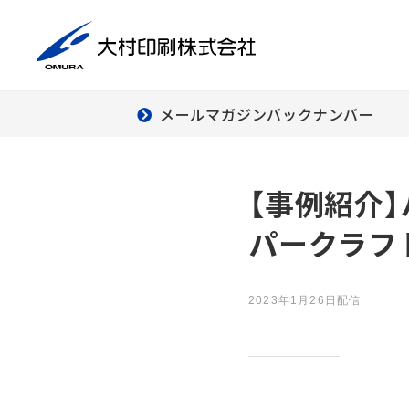
メールマガジンバックナンバー
商
印刷事業
デ
【事例紹介
ダ
パークラフ
ー
2023年1月26日配信
デ
クリエイティブ
ワーク
組