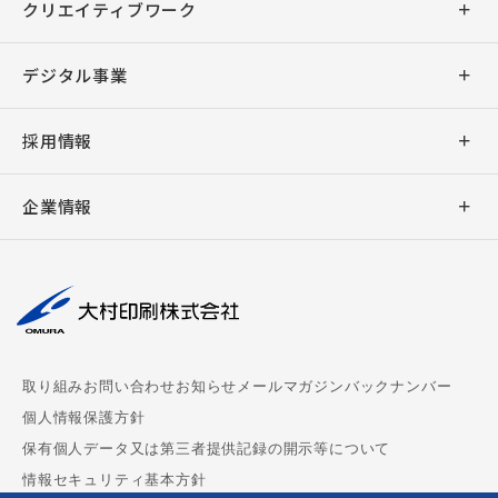
商業印刷
クリエイティブワーク
出版印刷
デザイン
デジタル事業
事務印刷
企画・ライティング
アプリ開発
採用情報
加工
デジタル販促支援
ウェブシステム開発
新卒採用
バリアブル印刷
企業情報
キャラクター販促
ウェブサイト制作
キャリア採用
デジタル印刷
社長挨拶
撮影・編集
デジタルサイネージ
大村印刷の働き方
AUGGLE
会社概要
組版
デジタル教科書制作
パートナー募集
ペーパークラフト
理念
周年事業支援
chuboz
取り組み
お問い合わせ
お知らせ
メールマガジンバックナンバー
マスクケース
事業拠点
ビジネス漫画制作
個人情報保護方針
CoMenu
保有個人データ又は第三者提供記録の開示等について
御朱印帳
サステナビリティ
情報セキュリティ基本方針
MEDPORTAL