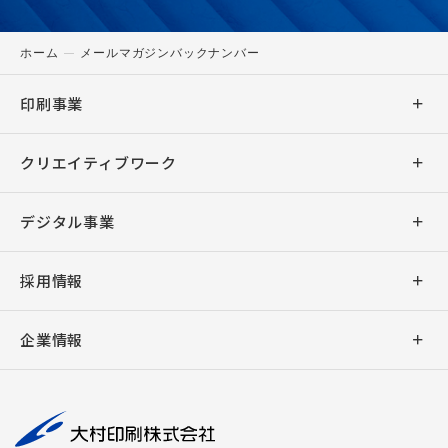
ホーム
メールマガジンバックナンバー
印刷事業
商業印刷
クリエイティブワーク
出版印刷
デザイン
デジタル事業
事務印刷
企画・ライティング
アプリ開発
採用情報
加工
デジタル販促支援
ウェブシステム開発
新卒採用
バリアブル印刷
企業情報
キャラクター販促
ウェブサイト制作
キャリア採用
デジタル印刷
社長挨拶
撮影・編集
デジタルサイネージ
大村印刷の働き方
AUGGLE
会社概要
組版