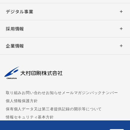
出版印刷
デザイン
デジタル事業
事務印刷
企画・ライティング
アプリ開発
採用情報
加工
デジタル販促支援
ウェブシステム開発
新卒採用
バリアブル印刷
企業情報
キャラクター販促
ウェブサイト制作
キャリア採用
デジタル印刷
社長挨拶
撮影・編集
デジタルサイネージ
大村印刷の働き方
AUGGLE
会社概要
組版
デジタル教科書制作
パートナー募集
ペーパークラフト
理念
周年事業支援
chuboz
取り組み
お問い合わせ
お知らせ
メールマガジンバックナンバー
マスクケース
事業拠点
ビジネス漫画制作
個人情報保護方針
CoMenu
保有個人データ又は第三者提供記録の開示等について
御朱印帳
サステナビリティ
情報セキュリティ基本方針
MEDPORTAL
ダンボールウォール
沿革