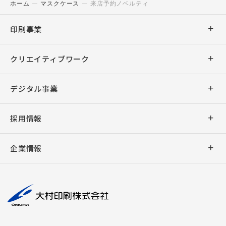
ホーム
マスクケース
来店予約ノベルティ
印刷事業
商業印刷
クリエイティブワーク
出版印刷
デザイン
デジタル事業
事務印刷
企画・ライティング
アプリ開発
採用情報
加工
デジタル販促支援
ウェブシステム開発
新卒採用
バリアブル印刷
企業情報
キャラクター販促
ウェブサイト制作
キャリア採用
デジタル印刷
社長挨拶
撮影・編集
デジタルサイネージ
大村印刷の働き方
AUGGLE
会社概要
組版
デジタル教科書制作
パートナー募集
ペーパークラフト
理念
周年事業支援