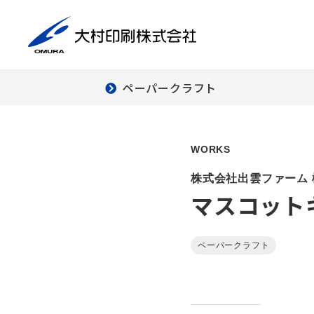
ペーパークラフト
商
印刷事業
デ
WORKS
ダ
株式会社出雲ファーム 
ー
マスコット
デ
クリエイティブ
ワーク
ペーパークラフト
組