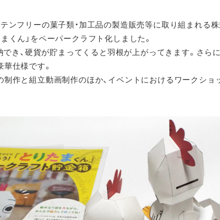
ウェブシステム
ウェブサイト制
プリ開発
開発
作
ルテンフリーの菓子類・加工品の製造販売等に取り組まれる株
huboz
CoMenu
MEDPORTAL
たまくん」をペーパークラフト化しました。
収納でき、硬貨が貯まってくると羽根が上がってきます。さら
豪華仕様です。
の制作と組立動画制作のほか、イベントにおけるワークショ