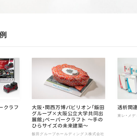
例
ークラフ
大阪・関西万博パビリオン「飯田
透析関
グループ×大阪公立大学共同出
東レ・メデ
展館」ペーパークラフト 〜手の
ひらサイズの未来建築〜
飯田グループホールディングス株式会社