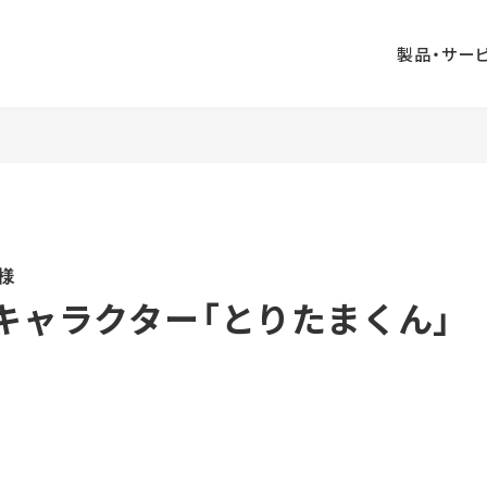
製品・サー
業印刷
出版印刷
事務印刷
ペーパークラフ
ジタル印刷
AUGGLE
ト
ンボールウォ
山口ふるさと観
大村印刷
様
ル
光名刺
DIRECT
キャラクター「とりたまくん」
企画・ライティ
デジタル販促支
ザイン
ング
援
ビジネス漫画制
版
周年事業支援
作