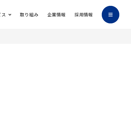
ビス
取り組み
企業情報
採用情報
加工
バリアブル印刷
マスクケース
御朱印帳
キャラクター販
撮影・編集
促