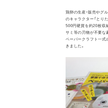
ア
デジタル事業
鶏卵の生産・販売やグ
c
のキャラクター「とり
500円硬貨を約20枚
サミ等の刃物が不要な
ペーパークラフト一式
きました。