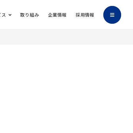
ビス
取り組み
企業情報
採用情報
加工
バリアブル印刷
マスクケース
御朱印帳
キャラクター販
撮影・編集
促