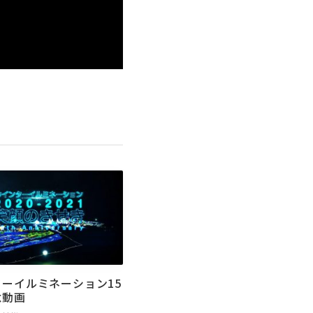
ーイルミネーション15
念動画