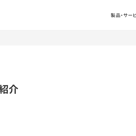
製品・サー
業印刷
出版印刷
事務印刷
ペーパークラフ
ジタル印刷
AUGGLE
ト
ンボールウォ
山口ふるさと観
大村印刷
ル
光名刺
DIRECT
内紹介
企画・ライティ
デジタル販促支
ザイン
ング
援
ビジネス漫画制
版
周年事業支援
作