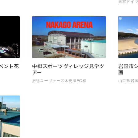
東京ドイ
ベント花
中郷スポーツヴィレッジ見学ツ
岩国市
アー
画
房総ローヴァーズ木更津FC様
山口県岩