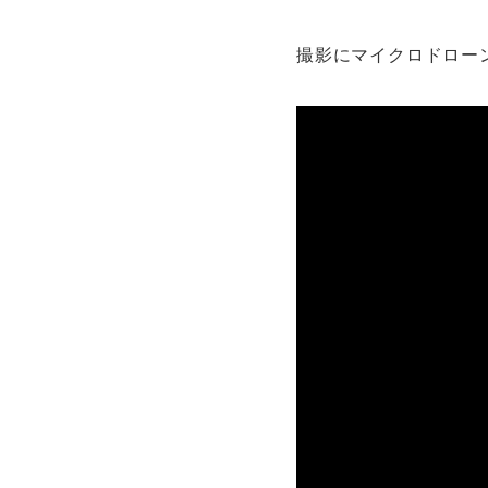
ア
デジタル事業
撮影にマイクロドロー
c