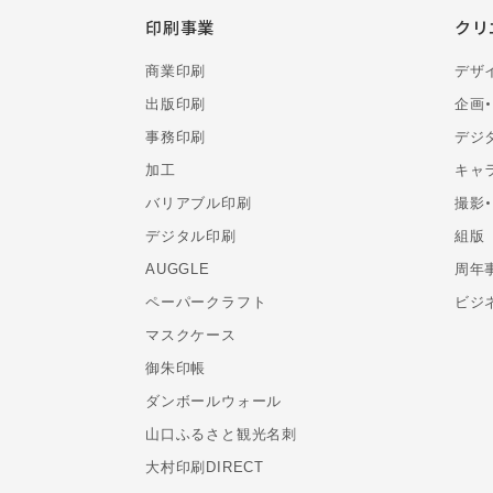
印刷事業
クリ
商業印刷
デザ
出版印刷
企画
事務印刷
デジ
加工
キャ
バリアブル印刷
撮影
デジタル印刷
組版
AUGGLE
周年
ペーパークラフト
ビジ
マスクケース
御朱印帳
ダンボールウォール
山口ふるさと観光名刺
大村印刷DIRECT