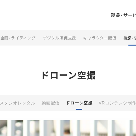
製品・サー
企画・ライティング
デジタル販促支援
キャラクター販促
撮影・
業印刷
出版印刷
事務印刷
ペーパークラフ
ジタル印刷
AUGGLE
ト
ドローン空撮
ンボールウォ
山口ふるさと観
大村印刷
ル
光名刺
DIRECT
企画・ライティ
デジタル販促支
ザイン
スタジオレンタル
動画配信
ドローン空撮
VRコンテンツ制
ング
援
ビジネス漫画制
版
周年事業支援
作