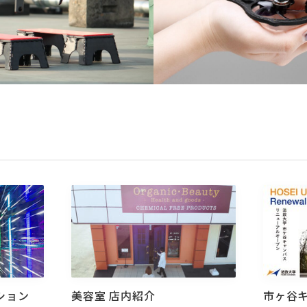
ション
美容室 店内紹介
市ヶ谷