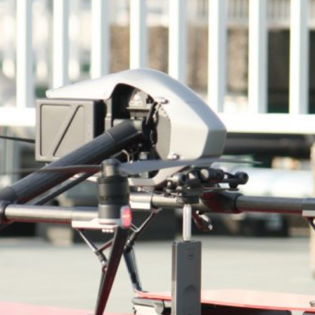
ウェブシステム
ウェブサイト制
プリ開発
開発
作
huboz
CoMenu
MEDPORTAL