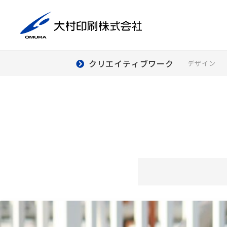
クリエイティブワーク
デザイン
商
印刷事業
デ
ダ
ー
デ
クリエイティブ
ワーク
組