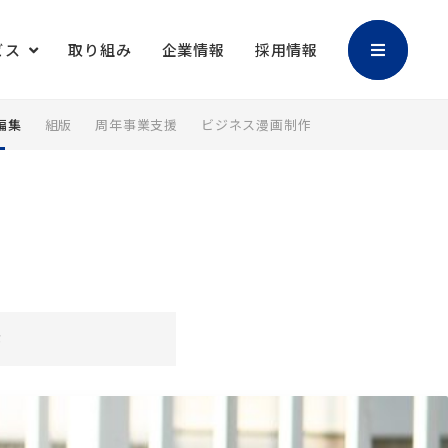
ビス
取り組み
企業情報
採用情報
編集
組版
周年事業支援
ビジネス漫画制作
加工
バリアブル印刷
マスクケース
御朱印帳
キャラクター販
撮影・編集
作
促