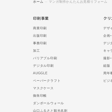
ホーム
マンガ制作かんたんお見積りフォーム
印刷事業
クリ
商業印刷
デザ
出版印刷
企画
事務印刷
デジ
加工
キャ
バリアブル印刷
撮影
デジタル印刷
組版
AUGGLE
周年
ペーパークラフト
ビジ
マスクケース
御朱印帳
ダンボールウォール
山口ふるさと観光名刺