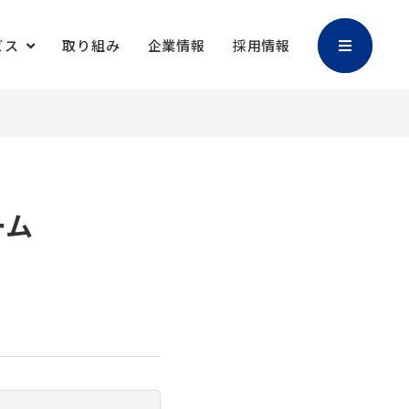
ビス
取り組み
企業情報
採用情報
加工
バリアブル印刷
マスクケース
御朱印帳
ーム
キャラクター販
撮影・編集
促