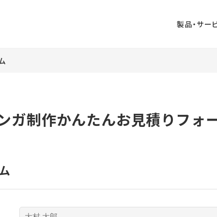
製品・サー
ム
業印刷
出版印刷
事務印刷
ペーパークラフ
ジタル印刷
AUGGLE
ト
ンガ制作かんたんお見積りフォ
ンボールウォ
山口ふるさと観
大村印刷
ル
光名刺
DIRECT
企画・ライティ
デジタル販促支
ザイン
ム
ング
援
ビジネス漫画制
版
周年事業支援
作