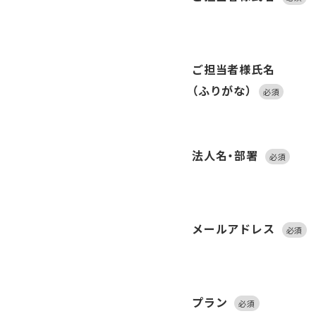
ア
デジタル事業
c
ご担当者様氏名
（ふりがな）
必須
法人名・部署
必須
メールアドレス
必須
プラン
必須