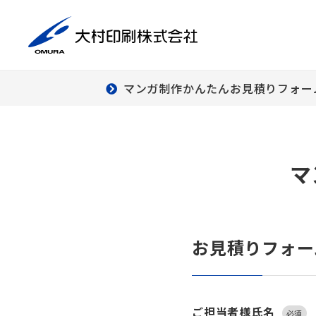
マンガ制作かんたんお見積りフォー
商
印刷事業
デ
マ
ダ
ー
デ
クリエイティブ
お見積りフォー
ワーク
組
ご担当者様氏名
必須